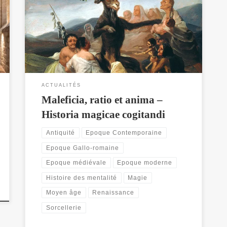
Sorcellerie, raison et âme - Une histoire de la pensée
magique
ACTUALITÉS
Maleficia, ratio et anima –
Historia magicae cogitandi
Antiquité
Epoque Contemporaine
Epoque Gallo-romaine
Epoque médiévale
Epoque moderne
Histoire des mentalité
Magie
Moyen âge
Renaissance
Sorcellerie