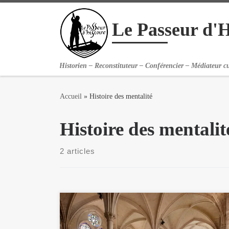
Passer au contenu
Le Passeur d'H
Historien – Reconstituteur – Conférencier – Médiateur cu
Accueil
»
Histoire des mentalité
Histoire des mentalit
2 articles
Grande abbaye fondée en 1228 par Louis IX et édifiée