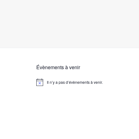
Évènements à venir
Il n’y a pas d’évènements à venir.
N
o
t
i
c
e