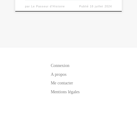
par
Le Passeur d'Histoire
Publié
16 juillet 2024
Connexion
A propos
Me contacter
Mentions légales