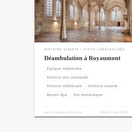
entre 1228 et 1235, l’abbaye de Royaumont est un
joyaux de l’art gothique, célèbre pour son architecture
mais aussi pour ces jardins et ses vitraux. J’y aurais
l’immense plaisir d’y animer une journée comme frère
convers. L’occasion d’y parler des […]
HISTOIRE VIVANTE
VISITE THÉÂTRALISÉE
Déambulation à Royaumont
Epoque médiévale
Histoire des mentalité
Histoire médiévale
Histoire vivante
Moyen âge
Vie monastique
par
Le Passeur d'Histoire
Publié
2 avril 2025