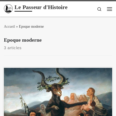
Le Passeur d'Histoire
Passer au contenu
Search
Me
Accueil
»
Epoque moderne
Epoque moderne
3 articles
Sorcellerie, raison et âme - Une histoire de la pensée magique