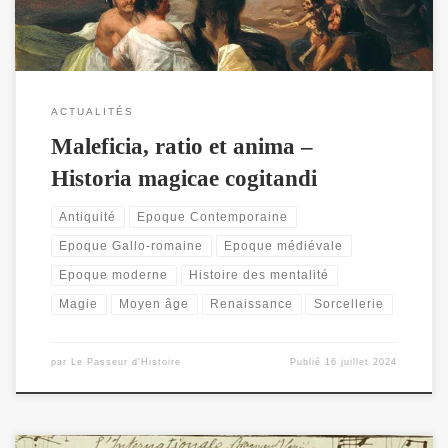
ACTUALITÉS
Maleficia, ratio et anima –
Historia magicae cogitandi
Antiquité
Epoque Contemporaine
Epoque Gallo-romaine
Epoque médiévale
Epoque moderne
Histoire des mentalité
Magie
Moyen âge
Renaissance
Sorcellerie
par
Le Passeur d'Histoire
Publié
16 juillet 2024