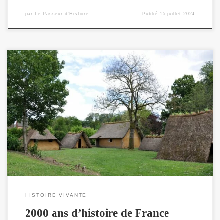
par
Le Passeur d'Histoire
Publié
15 juillet 2024
Reporté depuis deux ans, le festival d’Histoire vivante du musée et
archéosite des « Temps barbares » aura lieu les 25 et 26 juin 2022. Le
programme reste à définir mais, sur 2000 ans d’histoire, il est probable
que je change d’époque, d’atelier pédagogique et de thématique entre
les deux jours. Pour […]
HISTOIRE VIVANTE
2000 ans d’histoire de France