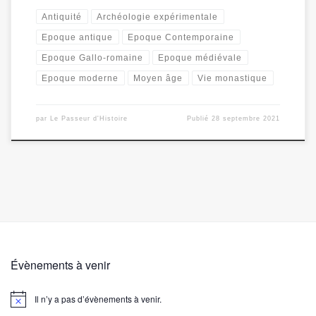
Antiquité
Archéologie expérimentale
Epoque antique
Epoque Contemporaine
Epoque Gallo-romaine
Epoque médiévale
Epoque moderne
Moyen âge
Vie monastique
par
Le Passeur d'Histoire
Publié
28 septembre 2021
Évènements à venir
Il n’y a pas d’évènements à venir.
N
o