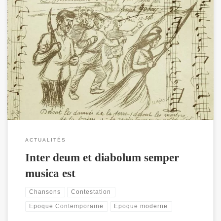
Un projet autour de la chanson engagée : chansons révolutionnaires,
de combats, anti-militaristes, anarchistes, de désespoir, de résistance,
de lutte, de révolte, ...
ACTUALITÉS
Inter deum et diabolum semper
musica est
Chansons
Contestation
Epoque Contemporaine
Epoque moderne