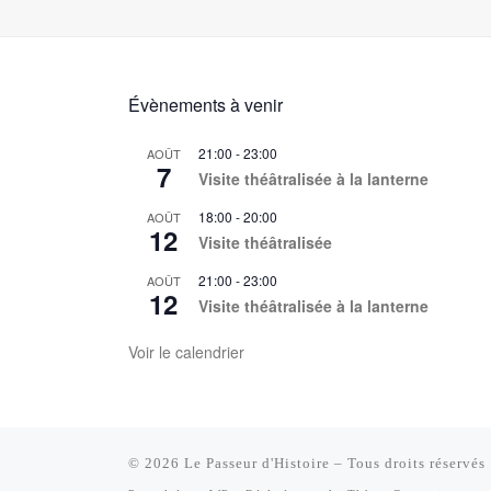
n
e
Évènements à venir
m
21:00
-
23:00
e
AOÛT
7
Visite théâtralisée à la lanterne
n
18:00
-
20:00
AOÛT
12
t
Visite théâtralisée
s
21:00
-
23:00
AOÛT
12
Visite théâtralisée à la lanterne
Voir le calendrier
© 2026
Le Passeur d'Histoire
– Tous droits réservés