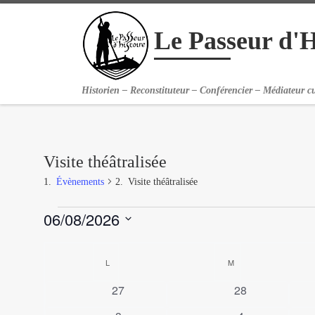
Passer au contenu
Le Passeur d'H
Historien – Reconstituteur – Conférencier – Médiateur cu
Visite théâtralisée
Évènements
Visite théâtralisée
Évènements
06/08/2026
S
C
é
L
LUNDI
M
MARDI
l
a
e
0
0
27
28
c
l
é
é
t