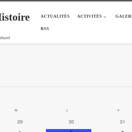
istoire
ACTUALITÉS
ACTIVITÉS
GALER
RSS
lturel
M
MERCREDI
J
JEUDI
V
VEND
0
0
0
29
30
31
é
é
é