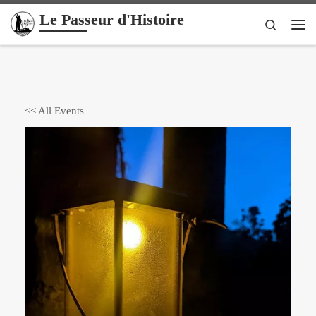
Le Passeur d'Histoire
Passer au contenu
Search
Me
<< All Events