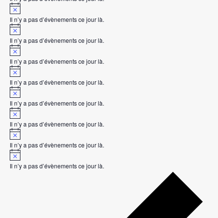
t
e
N
i
o
c
Il n’y a pas d’évènements ce jour là.
t
e
N
i
o
c
Il n’y a pas d’évènements ce jour là.
t
e
N
i
o
c
Il n’y a pas d’évènements ce jour là.
t
e
N
i
o
c
Il n’y a pas d’évènements ce jour là.
t
e
N
i
o
c
Il n’y a pas d’évènements ce jour là.
t
e
N
i
o
c
Il n’y a pas d’évènements ce jour là.
t
e
N
i
o
c
Il n’y a pas d’évènements ce jour là.
t
e
N
i
o
c
Il n’y a pas d’évènements ce jour là.
t
e
i
c
e