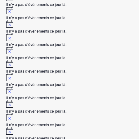
o
c
Il n’y a pas d’évènements ce jour là.
t
e
N
i
o
c
Il n’y a pas d’évènements ce jour là.
t
e
N
i
o
c
Il n’y a pas d’évènements ce jour là.
t
e
N
i
o
c
Il n’y a pas d’évènements ce jour là.
t
e
N
i
o
c
Il n’y a pas d’évènements ce jour là.
t
e
N
i
o
c
Il n’y a pas d’évènements ce jour là.
t
e
N
i
o
c
Il n’y a pas d’évènements ce jour là.
t
e
N
i
o
c
Il n’y a pas d’évènements ce jour là.
t
e
N
i
o
c
Il n’y a pas d’évènements ce jour là.
t
e
N
i
o
c
Il n’y a pas d’évènements ce jour là.
t
e
N
i
o
c
Il n’y a pas d’évènements ce jour là.