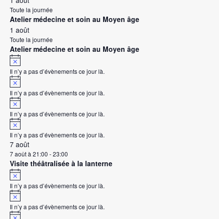
1 août
i
c
Toute la journée
e
Atelier médecine et soin au Moyen âge
1 août
Toute la journée
Atelier médecine et soin au Moyen âge
N
o
Il n’y a pas d’évènements ce jour là.
t
N
i
o
c
Il n’y a pas d’évènements ce jour là.
t
e
N
i
o
c
Il n’y a pas d’évènements ce jour là.
t
e
N
i
o
c
Il n’y a pas d’évènements ce jour là.
t
e
7 août
i
c
7 août à 21:00
-
23:00
e
Visite théâtralisée à la lanterne
N
o
Il n’y a pas d’évènements ce jour là.
t
N
i
o
c
Il n’y a pas d’évènements ce jour là.
t
e
N
i