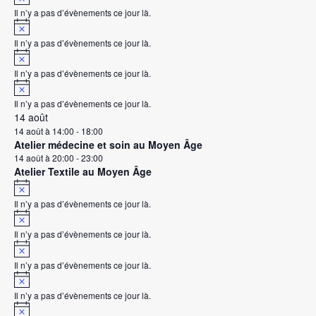
o
c
Il n’y a pas d’évènements ce jour là.
t
e
N
i
o
c
Il n’y a pas d’évènements ce jour là.
t
e
N
i
o
c
Il n’y a pas d’évènements ce jour là.
t
e
N
i
o
c
Il n’y a pas d’évènements ce jour là.
t
e
14 août
i
c
14 août à 14:00
-
18:00
e
Atelier médecine et soin au Moyen Âge
14 août à 20:00
-
23:00
Atelier Textile au Moyen Âge
N
o
Il n’y a pas d’évènements ce jour là.
t
N
i
o
c
Il n’y a pas d’évènements ce jour là.
t
e
N
i
o
c
Il n’y a pas d’évènements ce jour là.
t
e
N
i
o
c
Il n’y a pas d’évènements ce jour là.
t
e
N
i