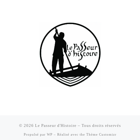
© 2026
Le Passeur d'Histoire
– Tous droits réservés
Propulsé par
WP
– Réalisé avec the
Thème Customizr