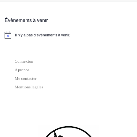
Évènements à venir
Il n’y a pas d’évènements à venir.
N
o
t
i
c
e
Connexion
A propos
Me contacter
Mentions légales