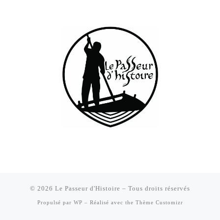
© 2026
Le Passeur d'Histoire
– Tous droits réservés
Propulsé par
WP
– Réalisé avec the
Thème Customizr