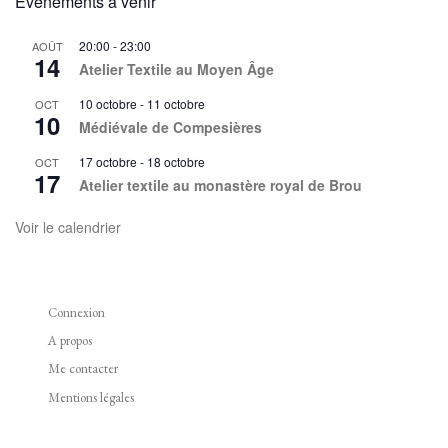
Évènements à venir
n
e
20:00
-
23:00
AOÛT
14
m
Atelier Textile au Moyen Âge
e
10 octobre
-
11 octobre
OCT
n
10
Médiévale de Compesières
t
s
17 octobre
-
18 octobre
OCT
17
Atelier textile au monastère royal de Brou
Voir le calendrier
Connexion
A propos
Me contacter
Mentions légales