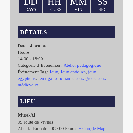
DD
HH
MM
SS
DAYS
HOURS
MIN
SEC
DÉTAILS
Date :
4 octobre
Heure :
14:00 - 18:00
Catégorie d’Évènement:
Atelier pédagogique
Évènement Tags:
Jeux
,
Jeux antiques
,
jeux
égyptiens
,
Jeux gallo-romains
,
Jeux grecs
,
Jeux
médiévaux
LIEU
Musé-Al
99 route de Viviers
Alba-la-Romaine
,
07400
France
+ Google Map