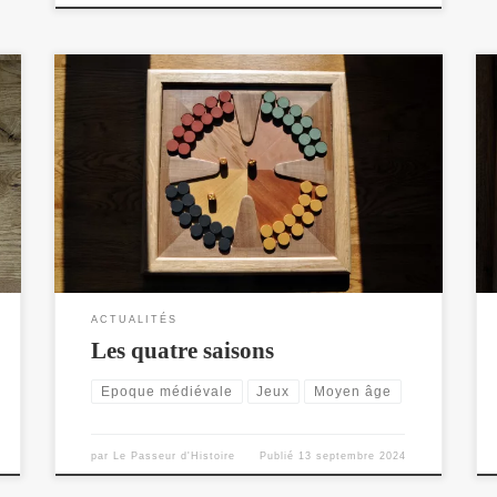
Ou "Le tour du monde" - Un jeu de table à 4 joueurs
porteur d'une forte symbolique
ACTUALITÉS
Les quatre saisons
Epoque médiévale
Jeux
Moyen âge
par
Le Passeur d'Histoire
Publié
13 septembre 2024