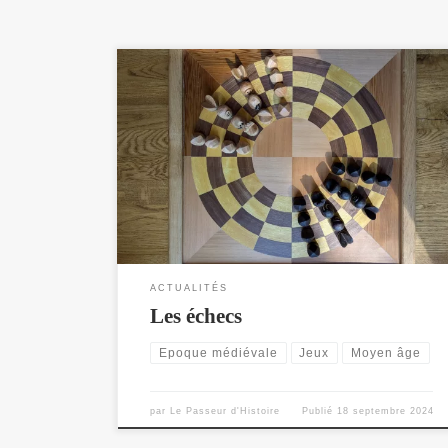
Roi des jeux, jeux des rois
ACTUALITÉS
Les échecs
Epoque médiévale
Jeux
Moyen âge
par
Le Passeur d'Histoire
Publié
18 septembre 2024