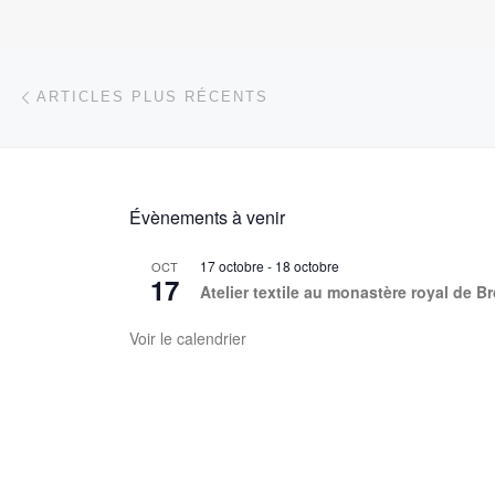
Navigation dans les articles
Articles plus récents
ARTICLES PLUS RÉCENTS
Évènements à venir
17 octobre
-
18 octobre
OCT
17
Atelier textile au monastère royal de B
Voir le calendrier