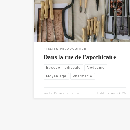
d’animer l’atelier médecine à Saint-Antoine l’Abbaye
dans le cadre de la fête médiévale. Accompagné par
différent corps de métier nous ferons vivre le temps
d’un Weekend une rue médiévale. Venez nombreux
nous visiter.
ATELIER PÉDAGOGIQUE
Dans la rue de l’apothicaire
Epoque médiévale
Médecine
Moyen âge
Pharmacie
par
Le Passeur d'Histoire
Publié
7 mars 2025