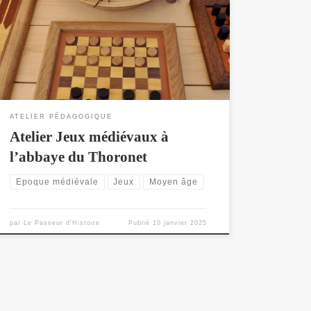
l’histoire monastique européenne : l’abbaye du
Thoronet. Joyaux de l’architecture cistercienne et
romane, réputée pour l’acoustique incroyable de son
abbatiale, j’y serait pendant 10 jours dans le cadre de
l’opération « C’est mon patrimoine […]
ATELIER PÉDAGOGIQUE
Atelier Jeux médiévaux à
l’abbaye du Thoronet
Epoque médiévale
Jeux
Moyen âge
par
Le Passeur d'Histoire
Publié
10 janvier 2025