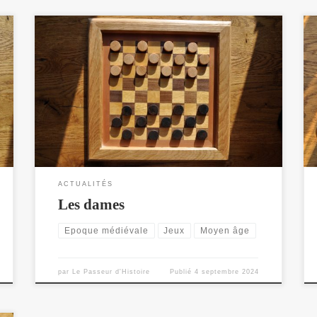
Fierges et Marro de Punta - Ancêtres et variantes des
jeux de dames.
ACTUALITÉS
Les dames
Epoque médiévale
Jeux
Moyen âge
par
Le Passeur d'Histoire
Publié
4 septembre 2024