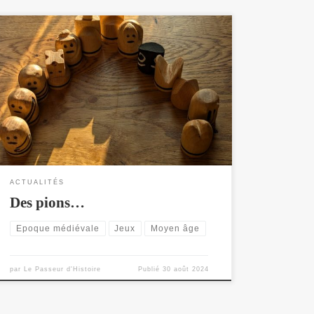
Des pions de jeux...
ACTUALITÉS
Des pions…
Epoque médiévale
Jeux
Moyen âge
par
Le Passeur d'Histoire
Publié
30 août 2024