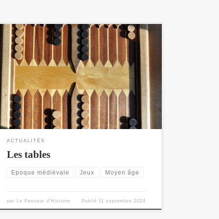
Les tables - Des jeux de parcours populaires alliant
stratégie et aléa.
ACTUALITÉS
Les tables
Epoque médiévale
Jeux
Moyen âge
par
Le Passeur d'Histoire
Publié
11 septembre 2024