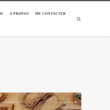
IE
A PROPOS
ME CONTACTER
Search
J’aurais le plaisir immense cette année d’animer des
jeux médiévaux dans l’un des plus beau monument de