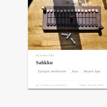
Le sahkku (ou "jeu du diable) - un jeu de
poursuite/capture où la stratégie se combine au hasard
ACTUALITÉS
Sahkku
Epoque médiévale
Jeux
Moyen âge
par
Le Passeur d'Histoire
Publié
26 août 2024