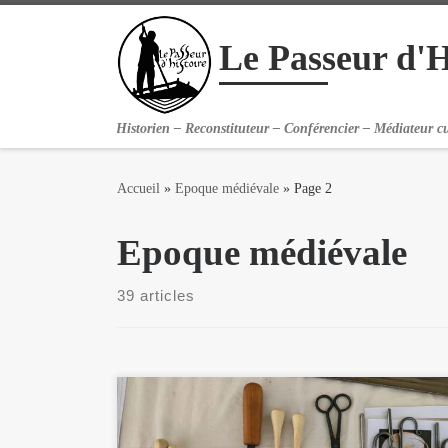
Passer au contenu
Le Passeur d'H
Historien – Reconstituteur – Conférencier – Médiateur cu
Accueil
»
Epoque médiévale
»
Page 2
Epoque médiévale
39 articles
Une rue animée au Moyen Age, j’y aurais le plaisir