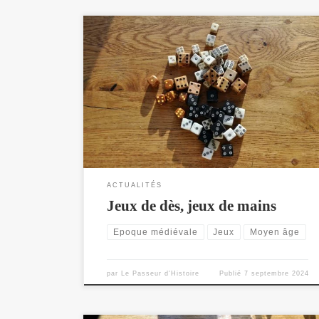
Jeux de vilains - Les jeux les plus simples et surtout les
jeux populaires par excellence.
ACTUALITÉS
Jeux de dès, jeux de mains
Epoque médiévale
Jeux
Moyen âge
par
Le Passeur d'Histoire
Publié
7 septembre 2024