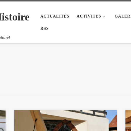
istoire
ACTUALITÉS
ACTIVITÉS
GALER
RSS
lturel
J’aurais le plaisir cette année, pour les Journées