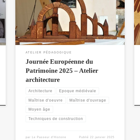
Européennes du Patrimoine de me rendre à
l’archéosite Asnapio dans le nord de la France pour un
évènement autour de l’architecture entre L’âge du fer
et le Moyen Âge. Nous serons plusieurs à animer
pendant deux jours le parc autour de plusieurs […]
ATELIER PÉDAGOGIQUE
Journée Européenne du
Patrimoine 2025 – Atelier
architecture
Architecture
Epoque médiévale
Maîtrise d'oeuvre
Maîtrise d'ouvrage
Moyen âge
Techniques de construction
par
Le Passeur d'Histoire
Publié
22 janvier 2025