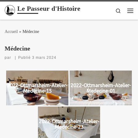
Le Passeur d'Histoire
Passer au contenu
Search
Me
Accueil
»
Médecine
Médecine
par
|
Publié
3 mars 2024
2022-Ottmarsheim-Atelier-
2022-Ottmarsheim-Atelier-
Medecine-15
Medecine-01
2022-Ottmarsheim-Atelier-
Medecine-23