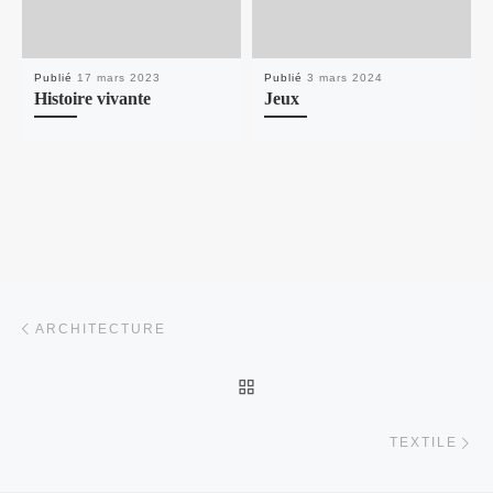
Publié
17 mars 2023
Publié
3 mars 2024
Histoire vivante
Jeux
Parcourir les articles
Article précédent
ARCHITECTURE
RETOUR À LA LISTE DES
Ar
TEXTILE