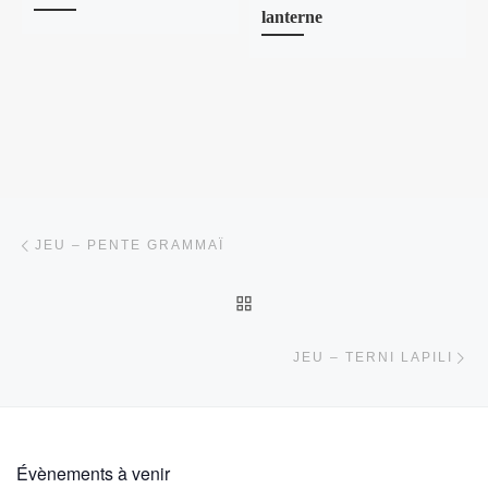
lanterne
Parcourir les articles
Article précédent
JEU – PENTE GRAMMAÏ
RETOUR À LA LISTE DES
Ar
JEU – TERNI LAPILI
Évènements à venir