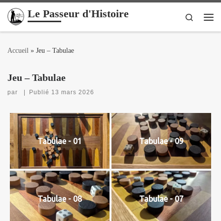
Le Passeur d'Histoire
Passer au contenu
Search
Me
Accueil
»
Jeu – Tabulae
Jeu – Tabulae
par
|
Publié
13 mars 2026
Tabulae - 01
Tabulae - 09
Tabulae - 08
Tabulae - 07