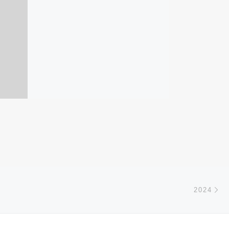
Ar
 ARTICLES
2024